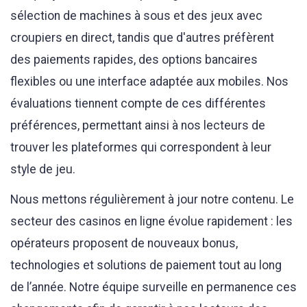
sélection de machines à sous et des jeux avec
croupiers en direct, tandis que d'autres préfèrent
des paiements rapides, des options bancaires
flexibles ou une interface adaptée aux mobiles. Nos
évaluations tiennent compte de ces différentes
préférences, permettant ainsi à nos lecteurs de
trouver les plateformes qui correspondent à leur
style de jeu.
Nous mettons régulièrement à jour notre contenu. Le
secteur des casinos en ligne évolue rapidement : les
opérateurs proposent de nouveaux bonus,
technologies et solutions de paiement tout au long
de l’année. Notre équipe surveille en permanence ces