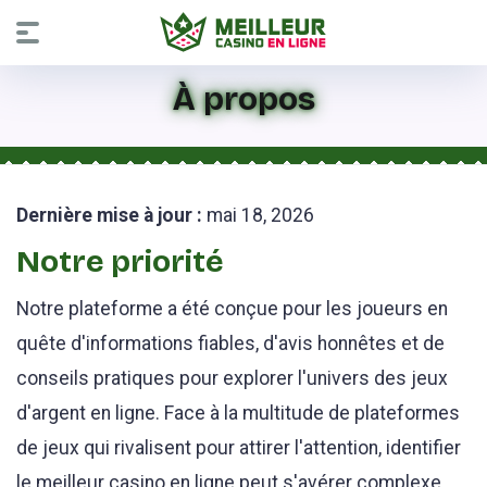
À propos
Dernière mise à jour :
mai 18, 2026
Notre priorité
Notre plateforme a été conçue pour les joueurs en
quête d'informations fiables, d'avis honnêtes et de
conseils pratiques pour explorer l'univers des jeux
d'argent en ligne. Face à la multitude de plateformes
de jeux qui rivalisent pour attirer l'attention, identifier
le meilleur casino en ligne peut s'avérer complexe,